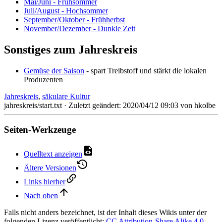
Mai/Juni - Frühsommer
Juli/August - Hochsommer
September/Oktober - Frühherbst
November/Dezember - Dunkle Zeit
Sonstiges zum Jahreskreis
Gemüse der Saison
- spart Treibstoff und stärkt die lokalen
Produzenten
Jahreskreis
,
säkulare Kultur
jahreskreis/start.txt
· Zuletzt geändert:
2020/04/12 09:03
von
hkolbe
Seiten-Werkzeuge
Quelltext anzeigen
Ältere Versionen
Links hierher
Nach oben
Falls nicht anders bezeichnet, ist der Inhalt dieses Wikis unter der
folgenden Lizenz veröffentlicht:
CC Attribution-Share Alike 4.0