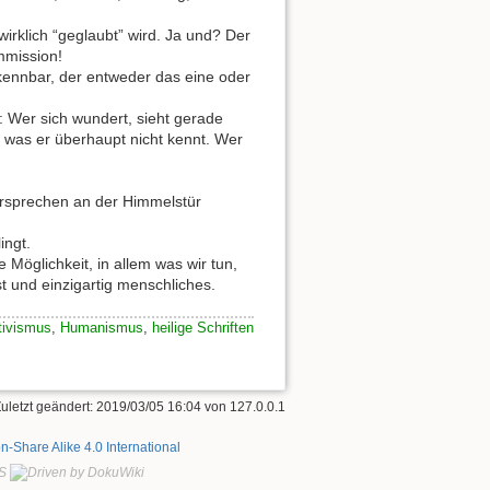
irklich “geglaubt” wird. Ja und? Der
ommission!
kennbar, der entweder das eine oder
: Wer sich wundert, sieht gerade
, was er überhaupt nicht kennt. Wer
orsprechen an der Himmelstür
ingt.
 Möglichkeit, in allem was wir tun,
t und einzigartig menschliches.
ativismus
,
Humanismus
,
heilige Schriften
Zuletzt geändert:
2019/03/05 16:04
von
127.0.0.1
on-Share Alike 4.0 International