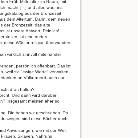
dem Früh-Mittelalter im Raum, mit
ulich macht […] und alles was uns
ptungskatalog aus der Bronzezeit
aus dem Altertum. Darin, dem neuen
s der Bronzezeit, das alte
s ist unsere Antwort. Peinlich!
rstellen, ist eine andere
wir diese Wüstenreligion überwunden
an wirklich sinnvoll miteinander
enden, persönlich offenbart. Das ist
, weil sie “ewige Werte” verwalten.
 Gedanken an Völkermord auch nur
nicht dran halten?
horcht. Und dann wird darüber
dern? Insgesamt meisten eher so
ung. Die haben wir geschrieben. Da
d deswegen sind diese Bücher auch
nd Anweisungen, wie mit der Welt
, Frauen, Sklaven, Nahrung,