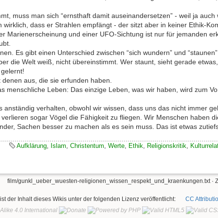
t, muss man sich “ernsthaft damit auseinandersetzen” - weil ja auch w
 wirklich, dass er Strahlen empfängt - der sitzt aber in keiner Ethik-K
er Marienerscheinung und einer UFO-Sichtung ist nur für jemanden er
ubt.
rnen. Es gibt einen Unterschied zwischen “sich wundern” und “staunen”
er die Welt weiß, nicht übereinstimmt. Wer staunt, sieht gerade etwas
gelernt!
t denen aus, die sie erfunden haben.
 das menschliche Leben: Das einzige Leben, was wir haben, wird zum V
ns anständig verhalten, obwohl wir wissen, dass uns das nicht immer gel
verlieren sogar Vögel die Fähigkeit zu fliegen. Wir Menschen haben die
nder, Sachen besser zu machen als es sein muss. Das ist etwas zutiefs
Aufklärung
,
Islam
,
Christentum
,
Werte
,
Ethik
,
Religionskritik
,
Kulturrel
film/gunkl_ueber_wuesten-religionen_wissen_respekt_und_kraenkungen.txt
· 
ist der Inhalt dieses Wikis unter der folgenden Lizenz veröffentlicht:
CC Attributi