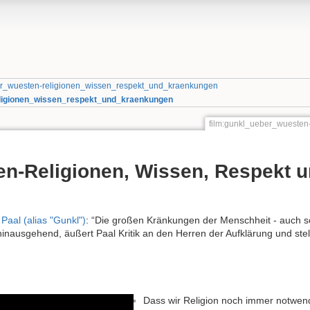
r_wuesten-religionen_wissen_respekt_und_kraenkungen
ligionen_wissen_respekt_und_kraenkungen
film:gunkl_ueber_wuesten
en-Religionen, Wissen, Respekt 
Paal (alias "Gunkl")
: “Die großen Kränkungen der Menschheit - auch sc
 hinausgehend, äußert Paal Kritik an den Herren der Aufklärung und stel
Dass wir Religion noch immer notwend