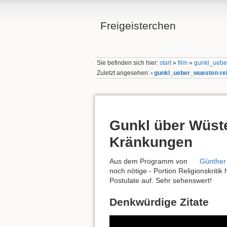
Freigeisterchen
Sie befinden sich hier:
start
»
film
»
gunkl_uebe
Zuletzt angesehen:
gunkl_ueber_wuesten-re
•
Gunkl über Wüst
Kränkungen
Aus dem Programm von
Günther 
noch nötige - Portion Religionskritik
Postulate auf. Sehr sehenswert!
Denkwürdige Zitate