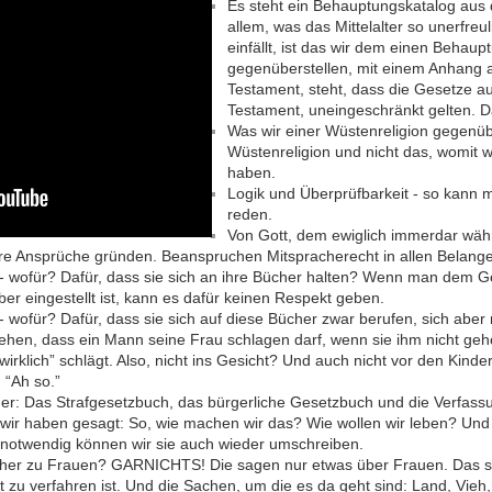
Es steht ein Behauptungskatalog aus 
allem, was das Mittelalter so unerfre
einfällt, ist das wir dem einen Behau
gegenüberstellen, mit einem Anhang 
Testament, steht, dass die Gesetze au
Testament, uneingeschränkt gelten. Da
Was wir einer Wüstenreligion gegenübe
Wüstenreligion und nicht das, womit 
haben.
Logik und Überprüfbarkeit - so kann m
reden.
Von Gott, dem ewiglich immerdar währ
hre Ansprüche gründen. Beanspruchen Mitspracherecht in allen Belangen
 - wofür? Dafür, dass sie sich an ihre Bücher halten? Wenn man dem
er eingestellt ist, kann es dafür keinen Respekt geben.
- wofür? Dafür, dass sie sich auf diese Bücher zwar berufen, sich aber 
stehen, dass ein Mann seine Frau schlagen darf, wenn sie ihm nicht ge
“wirklich” schlägt. Also, nicht ins Gesicht? Und auch nicht vor den Kin
 “Ah so.”
er: Das Strafgesetzbuch, das bürgerliche Gesetzbuch und die Verfass
 wir haben gesagt: So, wie machen wir das? Wie wollen wir leben? Un
nn notwendig können wir sie auch wieder umschreiben.
cher zu Frauen? GARNICHTS! Die sagen nur etwas über Frauen. Das si
 zu verfahren ist. Und die Sachen, um die es da geht sind: Land, Vieh